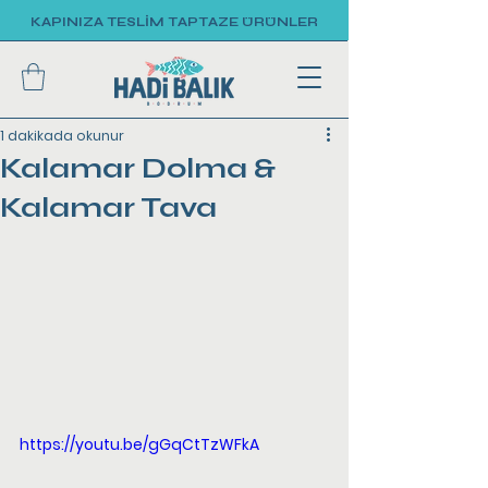
KAPINIZA TESLİM TAPTAZE ÜRÜNLER
1 dakikada okunur
Kalamar Dolma &
Kalamar Tava
https://youtu.be/gGqCtTzWFkA