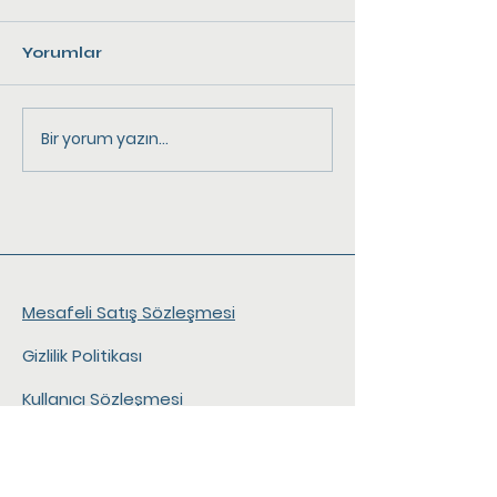
Yorumlar
Bir yorum yazın...
Kadayıflı Karides ve
Tavada, tenc
Granyöz Fileto
fırında Palamu
Mesafeli Satış Sözleşmesi
Gizlilik Politikası
Kullanıcı Sözleşmesi
İptal ve İade Politikası