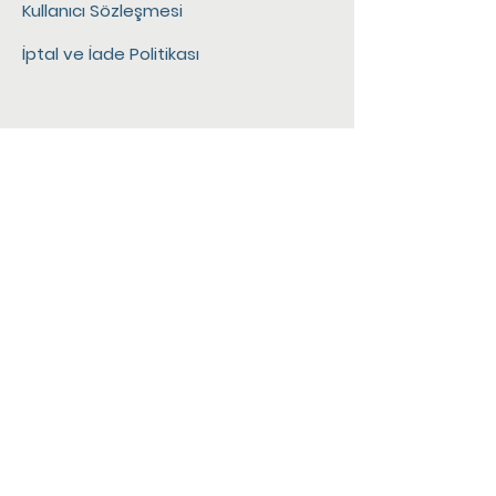
Kullanıcı Sözleşmesi
İptal ve İade Politikası
Gizlilik Politikası
SSS
Ödeme Yöntemleri
Adres:
Hadi Balık Bodrum
Bodrum - Muğla