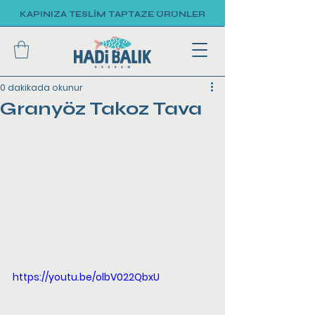
KAPINIZA TESLİM TAPTAZE ÜRÜNLER
0 dakikada okunur
Granyöz Takoz Tava
https://youtu.be/olbV022QbxU