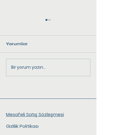
Yorumlar
Bir yorum yazın...
Kadayıflı Karides ve
Tavada, tenc
Granyöz Fileto
fırında Palamu
Mesafeli Satış Sözleşmesi
Gizlilik Politikası