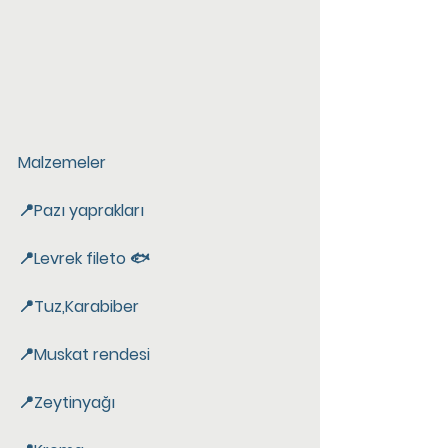
Malzemeler
📍Pazı yaprakları
📍Levrek fileto 🐟
📍Tuz,Karabiber
📍Muskat rendesi
📍Zeytinyağı