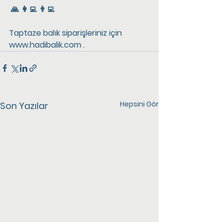
 🙏 👩‍💻 👨‍💻
Taptaze balık siparişleriniz için 
www.hadibalik.com .
Hepsini Gör
Son Yazılar