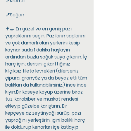
📍Krema
📍Soğan
👩‍🍳 En güzel ve en geniş pazı 
yapraklarını seçin. Pazıların saplarını 
ve çok damarlı olan yerlerini kesip 
kaynar suda 1 dakika haşlayın 
ardından buzlu soğuk suya çıkarın. İç 
harç için; derisini çıkarttığınız 
kılçıksız fileto levrekleri (dilerseniz 
çipura, granyöz ya da beyaz etli tüm 
balıkları da kullanabilirsiniz.) ince ince 
kıyın.Bir kaseye koyup üzerine biraz 
tuz, karabiber ve muskat rendesi 
ekleyip güzelce karıştırın. Bir 
kepçeye az zeytinyağı sürüp, pazı 
yaprağını yerleştirin, içini balıklı harç 
ile doldurup kenarları içe katlayıp 